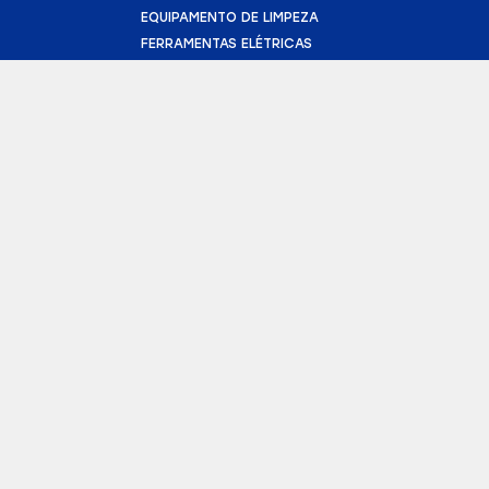
EQUIPAMENTO DE LIMPEZA
FERRAMENTAS ELÉTRICAS
FURAÇÃO E DEMOLIÇÃO
BETONEIRAS
ANDAIMES
TRANSFORMADOR
GERADOR
CORTADORA DE PISO
BOMBA DE SUBMERSÃO
CONTATO
(43) 3025-3627
geral@londrifel.com
R. Guaporé, 1300
Jardim Palmares,
Londrina - PR
Termos de Uso
Política de Privacidade