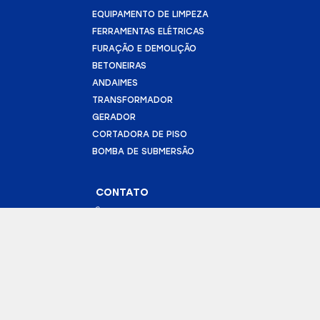
EQUIPAMENTO DE LIMPEZA
FERRAMENTAS ELÉTRICAS
FURAÇÃO E DEMOLIÇÃO
BETONEIRAS
ANDAIMES
TRANSFORMADOR
GERADOR
CORTADORA DE PISO
BOMBA DE SUBMERSÃO
CONTATO
(43) 3025-3627
geral@londrifel.com
R. Guaporé, 1300
Jardim Palmares,
Londrina - PR