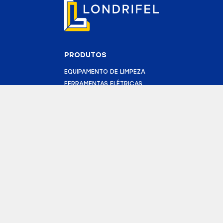
PRODUTOS
EQUIPAMENTO DE LIMPEZA
FERRAMENTAS ELÉTRICAS
FURAÇÃO E DEMOLIÇÃO
BETONEIRAS
ANDAIMES
TRANSFORMADOR
GERADOR
CORTADORA DE PISO
BOMBA DE SUBMERSÃO
CONTATO
(43) 3025-3627
geral@londrifel.com