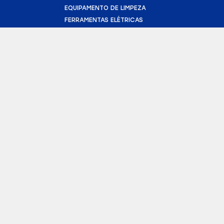
EQUIPAMENTO DE LIMPEZA
FERRAMENTAS ELÉTRICAS
FURAÇÃO E DEMOLIÇÃO
BETONEIRAS
ANDAIMES
TRANSFORMADOR
GERADOR
CORTADORA DE PISO
BOMBA DE SUBMERSÃO
CONTATO
(43) 3025-3627
geral@londrifel.com
R. Guaporé, 1300
Jardim Palmares,
Londrina - PR
Termos de Uso
Política de Privacidade