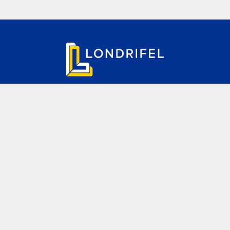
PRODUTOS
EQUIPAMENTO DE LIMPEZA
FERRAMENTAS ELÉTRICAS
FURAÇÃO E DEMOLIÇÃO
BETONEIRAS
ANDAIMES
TRANSFORMADOR
GERADOR
CORTADORA DE PISO
BOMBA DE SUBMERSÃO