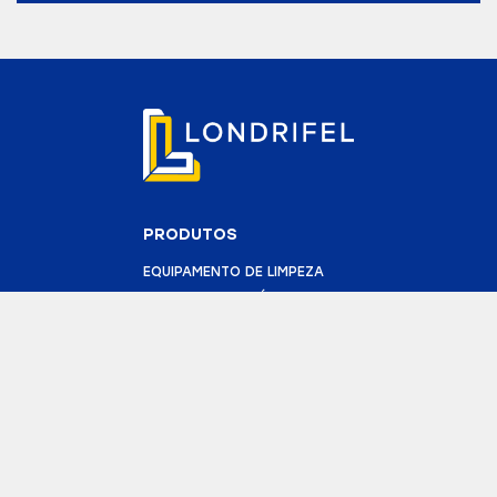
PRODUTOS
EQUIPAMENTO DE LIMPEZA
FERRAMENTAS ELÉTRICAS
FURAÇÃO E DEMOLIÇÃO
BETONEIRAS
ANDAIMES
TRANSFORMADOR
GERADOR
CORTADORA DE PISO
BOMBA DE SUBMERSÃO